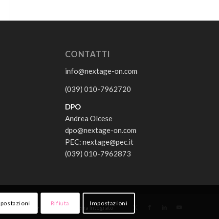
CONTATTI
info@nextage-on.com
(039) 010-7962720
DPO
Andrea Olcese
dpo@nextage-on.com
PEC: nextage@pec.it
(039) 010-7962873
mpostazioni
Rifiuta
Impostazioni
 e Cookie Policy
Politica Sistema Integrato