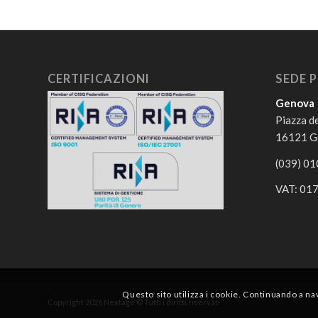
CERTIFICAZIONI
SEDE P
Genova
Piazza de
16121 Ge
(039) 0
VAT: 01
Questo sito utilizza i cookie. Continuando a nav
Copyright 2026 Nextage © Tutti i diritti riservati