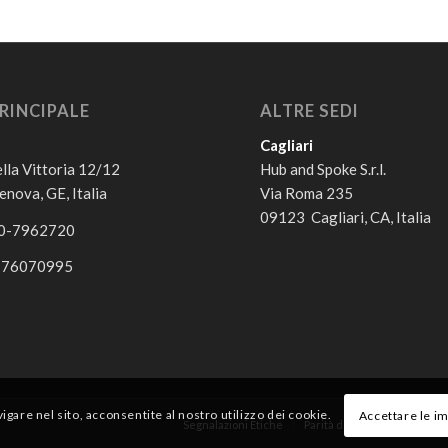
RINCIPALE
ALTRE SEDI
Cagliari
lla Vittoria 12/12
Hub and Spoke S.r.l.
nova, GE, Italia
Via Roma 235
09123 Cagliari, CA, Italia
10-7962720
776070995
igare nel sito, acconsentite al nostro utilizzo dei cookie.
Accettare le i
Segnalazioni Etiche
Parità di Genere
Privacy