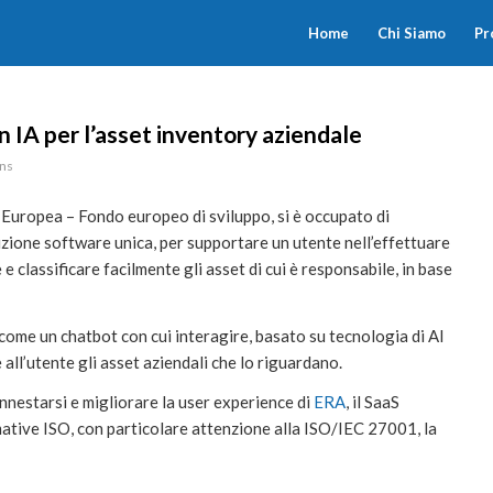
Home
Chi Siamo
Pr
 IA per l’asset inventory aziendale
ons
 Europea – Fondo europeo di sviluppo, si è occupato di
oluzione software unica, per supportare un utente nell’effettuare
 e classificare facilmente gli asset di cui è responsabile, in base
come un chatbot con cui interagire, basato su tecnologia di AI
all’utente gli asset aziendali che lo riguardano.
innestarsi e migliorare la user experience di
ERA
, il SaaS
mative ISO, con particolare attenzione alla ISO/IEC 27001, la