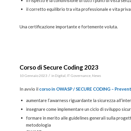
il rispetto e la condivisione di tutti i punti di vista sen
il corretto equilibrio tra vita professionale e vita priv
Una certificazione importante e fortemente voluta.
Corso di Secure Coding 2023
/
10 Gennaio 2023
in
Digital
,
IT Governance
,
News
In avvio il
corso in OWASP / SECURE CODING – Preven
aumentare l’awarness riguardante la sicurezza all’inter
insegnare come implementare un ciclo di sviluppo sicuro 
formare in merito alle guidelines generali sulla proget
metodologia