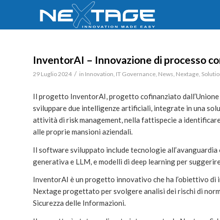
InventorAI – Innovazione di processo con
/
29 Luglio 2024
in
Innovation
,
IT Governance
,
News
,
Nextage
,
Soluti
Il progetto InventorAI, progetto cofinanziato dall’Unione
sviluppare due intelligenze artificiali, integrate in una s
attività di risk management, nella fattispecie a identificare
alle proprie mansioni aziendali.
Il software sviluppato include tecnologie all’avanguardia 
generativa e LLM, e modelli di deep learning per suggerire 
InventorAI è un progetto innovativo che ha l’obiettivo di 
Nextage progettato per svolgere analisi dei rischi di nor
Sicurezza delle Informazioni.