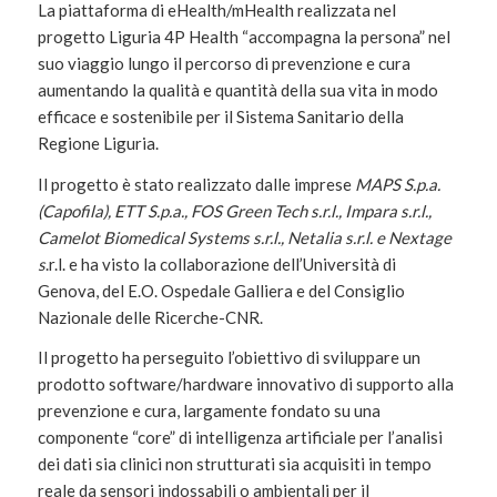
La piattaforma di eHealth/mHealth realizzata nel
progetto Liguria 4P Health “accompagna la persona” nel
suo viaggio lungo il percorso di prevenzione e cura
aumentando la qualità e quantità della sua vita in modo
efficace e sostenibile per il Sistema Sanitario della
Regione Liguria.
Il progetto è stato realizzato dalle imprese
MAPS S.p.a.
(Capofila), ETT S.p.a., FOS Green Tech s.r.l., Impara s.r.l.,
Camelot Biomedical Systems s.r.l., Netalia s.r.l. e Nextage
s
.r.l. e ha visto la collaborazione dell’Università di
Genova, del E.O. Ospedale Galliera e del Consiglio
Nazionale delle Ricerche-CNR.
Il progetto ha perseguito l’obiettivo di sviluppare un
prodotto software/hardware innovativo di supporto alla
prevenzione e cura, largamente fondato su una
componente “core” di intelligenza artificiale per l’analisi
dei dati sia clinici non strutturati sia acquisiti in tempo
reale da sensori indossabili o ambientali per il