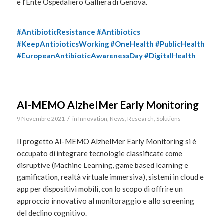
e l’Ente Ospedaliero Galliera di Genova.
#AntibioticResistance #Antibiotics
#KeepAntibioticsWorking #OneHealth #PublicHealth
#EuropeanAntibioticAwarenessDay #DigitalHealth
AI-MEMO AlzheIMer Early Monitoring
/
9 Novembre 2021
in
Innovation
,
News
,
Research
,
Solutions
Il progetto AI-MEMO AlzheIMer Early Monitoring si è
occupato di integrare tecnologie classificate come
disruptive (Machine Learning, game based learning e
gamification, realtà virtuale immersiva), sistemi in cloud e
app per dispositivi mobili, con lo scopo di offrire un
approccio innovativo al monitoraggio e allo screening
del declino cognitivo.